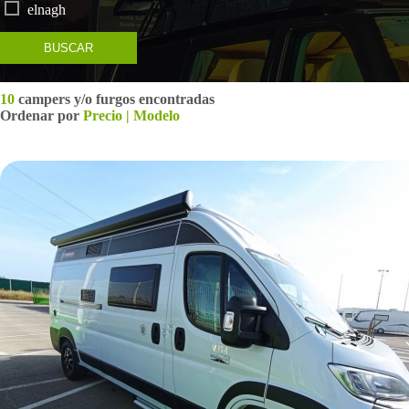
elnagh
BUSCAR
10
campers y/o furgos encontradas
Ordenar por
Precio
|
Modelo