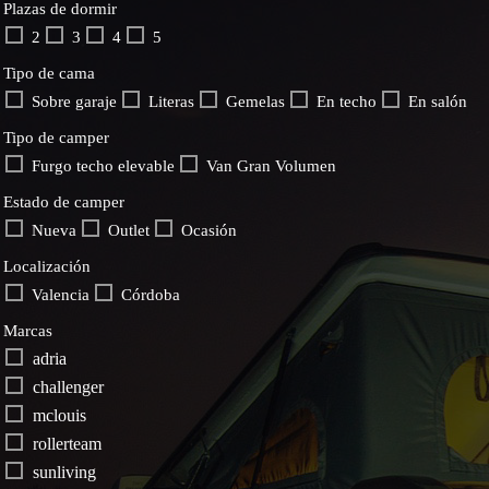
Plazas de dormir
2
3
4
5
Tipo de cama
Sobre garaje
Literas
Gemelas
En techo
En salón
Tipo de camper
Furgo techo elevable
Van Gran Volumen
Estado de camper
Nueva
Outlet
Ocasión
Localización
Valencia
Córdoba
Marcas
adria
challenger
mclouis
rollerteam
sunliving