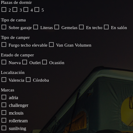
Plazas de dormir
2
3
4
5
Tipo de cama
Sobre garaje
Literas
Gemelas
En techo
En salón
Tipo de camper
Furgo techo elevable
Van Gran Volumen
Estado de camper
Nueva
Outlet
Ocasión
Localización
Valencia
Córdoba
Marcas
adria
challenger
mclouis
rollerteam
sunliving