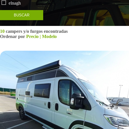
elnagh
BUSCAR
10
campers y/o furgos encontradas
Ordenar por
Precio
|
Modelo