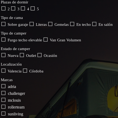
Plazas de dormir
2
3
4
5
Tipo de cama
Sobre garaje
Literas
Gemelas
En techo
En salón
Tipo de camper
Furgo techo elevable
Van Gran Volumen
Estado de camper
Nueva
Outlet
Ocasión
Localización
Valencia
Córdoba
Marcas
adria
challenger
mclouis
rollerteam
sunliving