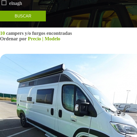
elnagh
BUSCAR
10
campers y/o furgos encontradas
Ordenar por
Precio
|
Modelo